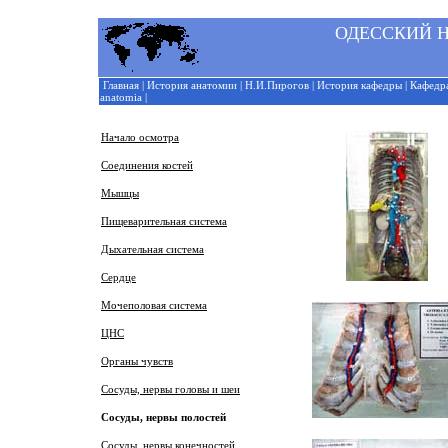
ОДЕССКИЙ Н
Главная
|
История анатомии
|
Н.И.Пирогов
|
История кафедры
|
Кафедр
anatomia
|
Начало
осмотра
Соединения костей
Мышцы
Пищеварительная система
Дыхательная система
Сердце
Мочеполовая система
ЦНС
Органы чувств
Сосуды, нервы головы и шеи
Сосуды, нервы полостей
Сосуды, нервы конечностей