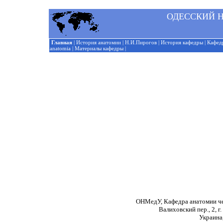
ОДЕССКИЙ Н
Главная
|
История анатомии
|
Н.И.Пирогов
|
История кафедры
|
Кафед
anatomia
|
Материалы кафедры
|
ОНМедУ, Кафедра анатомии ч
Валиховский пер., 2, г
Украина