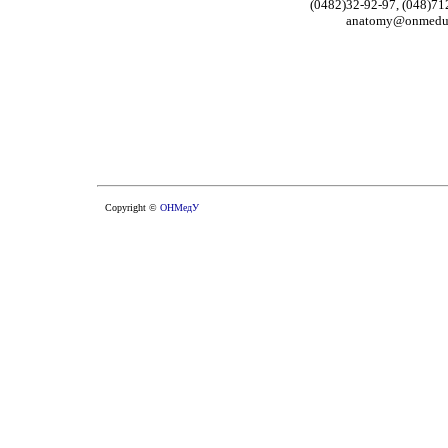
(0482)32-92-97
,
(
0
48
)
71
anatomy@onmedu.
Copyright
©
ОНМедУ